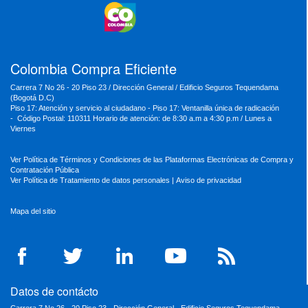
MinTrabajo
MinRelaciones
MinAgricultura
MinSalud
MinHacienda
MinAmbiente
Colombia Compra Eficiente
Carrera 7 No 26 - 20 Piso 23 / Dirección General / Edificio Seguros Tequendama
(Bogotá D.C)
Piso 17: Atención y servicio al ciudadano - Piso 17: Ventanilla única de radicación
- Código Postal: 110311 Horario de atención: de 8:30 a.m a 4:30 p.m / Lunes a
Viernes
Ver Política de Términos y Condiciones de las Plataformas Electrónicas de Compra y
Contratación Pública
Ver Política de Tratamiento de datos personales
|
Aviso de privacidad
Mapa del sitio
Datos de contácto