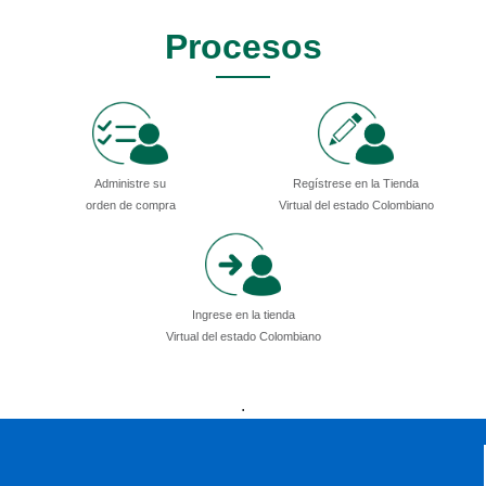
Procesos
Administre su
Regístrese en la Tienda
orden de compra
Virtual del estado Colombiano
Ingrese en la tienda
Virtual del estado Colombiano
Presidencia
Vicepresidencia
MinMinas
.
MinTransporte
MinJusticia
MinComercio
MinVivienda
MinDefensa
MinTIC
MinEducación
MinInterior
MinCultura