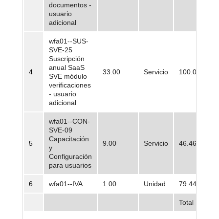
documentos -
usuario
adicional
wfa01--SUS-
SVE-25
Suscripción
anual SaaS
4
33.00
Servicio
100.000,00
SVE módulo
verificaciones
- usuario
adicional
wfa01--CON-
SVE-09
Capacitación
5
9.00
Servicio
46.461,25
y
Configuración
para usuarios
6
wfa01--IVA
1.00
Unidad
79.448,74
Total