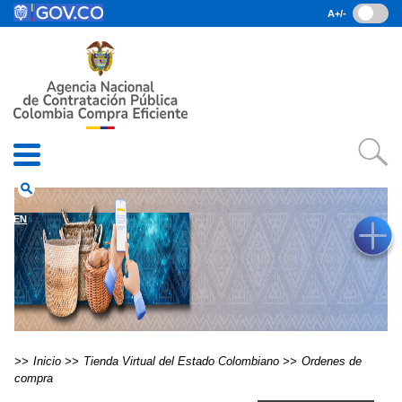
Pasar al contenido principal
A+/-
(current)
Inicio
• Datos abiertos
• Consulta RUES
• PQRSD
• Preguntas Frecuentes
search
EN
Inicio
Tienda Virtual del Estado Colombiano
Ordenes de
compra