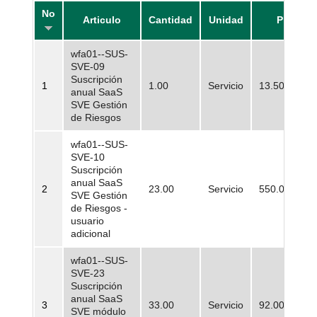
No
Articulo
Cantidad
Unidad
Precio
wfa01--SUS-
SVE-09
Suscripción
1
1.00
Servicio
13.500.000,
anual SaaS
SVE Gestión
de Riesgos
wfa01--SUS-
SVE-10
Suscripción
anual SaaS
2
23.00
Servicio
550.000,00
SVE Gestión
de Riesgos -
usuario
adicional
wfa01--SUS-
SVE-23
Suscripción
anual SaaS
3
33.00
Servicio
92.000,00
SVE módulo