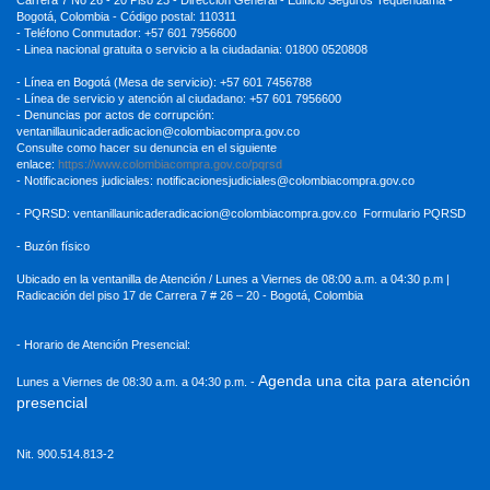
Carrera 7 No 26 - 20 Piso 23 - Dirección General - Edificio Seguros Tequendama -
Bogotá, Colombia - Código postal: 110311
- Teléfono Conmutador: +57 601 7956600
- Linea nacional gratuita o servicio a la ciudadania: 01800 0520808
- Línea en Bogotá (Mesa de servicio): +57 601 7456788
- Línea de servicio y atención al ciudadano: +57 601 7956600
- Denuncias por actos de corrupción:
ventanillaunicaderadicacion
@colombiacompra.gov.co
Consulte como hacer su denuncia en el siguiente
enlace:
https://www.colombiacompra.gov.co/pqrsd
- Notificaciones judiciales:
notificacionesjudiciales@colombiacompra.gov.co
- PQRSD:
ventanillaunicaderadicacion@colombiacompra.gov.co
Formulario PQRSD
- Buzón físico
Ubicado en la ventanilla de Atención / Lunes a Viernes de 08:00 a.m. a 04:30
p.m |
Radicación del piso 17 de Carrera 7 # 26 – 20 - Bogotá, Colombia
- Horario de Atención Presencial:
Agenda una cita para atención
Lunes a Viernes de 08:30 a.m. a 04:30 p.m. -
presencial
Nit. 900.514.813-2