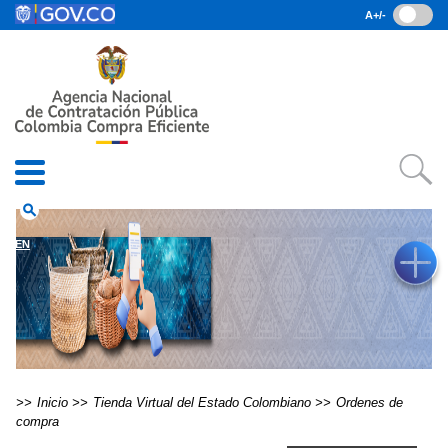
Pasar al contenido principal
A+/-
(current)
Inicio
• Datos abiertos
• Consulta RUES
• PQRSD
• Preguntas Frecuentes
search
EN
Inicio
Tienda Virtual del Estado Colombiano
Ordenes de
compra