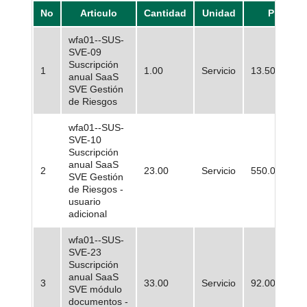
No
Articulo
Cantidad
Unidad
Precio
wfa01--SUS-
SVE-09
Suscripción
1
1.00
Servicio
13.500.000,
anual SaaS
SVE Gestión
de Riesgos
wfa01--SUS-
SVE-10
Suscripción
anual SaaS
2
23.00
Servicio
550.000,00
SVE Gestión
de Riesgos -
usuario
adicional
wfa01--SUS-
SVE-23
Suscripción
anual SaaS
3
33.00
Servicio
92.000,00
SVE módulo
documentos -