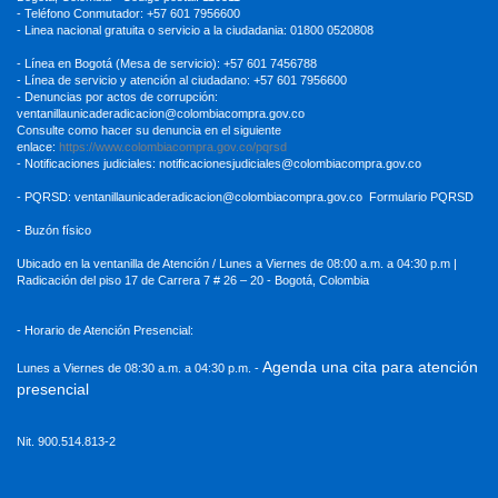
- Teléfono Conmutador: +57 601 7956600
- Linea nacional gratuita o servicio a la ciudadania: 01800 0520808
- Línea en Bogotá (Mesa de servicio): +57 601 7456788
- Línea de servicio y atención al ciudadano: +57 601 7956600
- Denuncias por actos de corrupción:
ventanillaunicaderadicacion
@colombiacompra.gov.co
Consulte como hacer su denuncia en el siguiente
enlace:
https://www.colombiacompra.gov.co/pqrsd
- Notificaciones judiciales:
notificacionesjudiciales@colombiacompra.gov.co
- PQRSD:
ventanillaunicaderadicacion@colombiacompra.gov.co
Formulario PQRSD
- Buzón físico
Ubicado en la ventanilla de Atención / Lunes a Viernes de 08:00 a.m. a 04:30
p.m |
Radicación del piso 17 de Carrera 7 # 26 – 20 - Bogotá, Colombia
- Horario de Atención Presencial:
Agenda una cita para atención
Lunes a Viernes de 08:30 a.m. a 04:30 p.m. -
presencial
Nit. 900.514.813-2