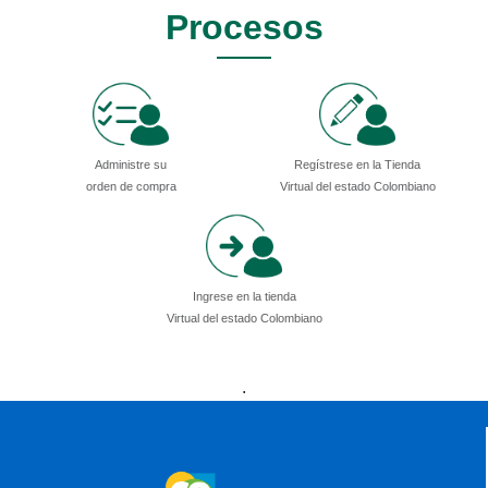
Procesos
Administre su
Regístrese en la Tienda
orden de compra
Virtual del estado Colombiano
Ingrese en la tienda
Virtual del estado Colombiano
Presidencia
Vicepresidencia
MinMinas
.
MinTransporte
MinJusticia
MinComercio
MinVivienda
MinDefensa
MinTIC
MinEducación
MinInterior
MinCultura