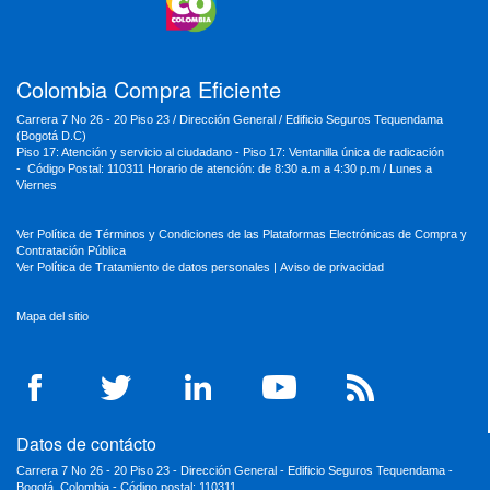
MinTrabajo
MinRelaciones
MinAgricultura
MinSalud
MinHacienda
MinAmbiente
Colombia Compra Eficiente
Carrera 7 No 26 - 20 Piso 23 / Dirección General / Edificio Seguros Tequendama
(Bogotá D.C)
Piso 17: Atención y servicio al ciudadano - Piso 17: Ventanilla única de radicación
- Código Postal: 110311 Horario de atención: de 8:30 a.m a 4:30 p.m / Lunes a
Viernes
Ver Política de Términos y Condiciones de las Plataformas Electrónicas de Compra y
Contratación Pública
Ver Política de Tratamiento de datos personales
|
Aviso de privacidad
Mapa del sitio
Datos de contácto
Carrera 7 No 26 - 20 Piso 23 - Dirección General - Edificio Seguros Tequendama -
Bogotá, Colombia - Código postal: 110311