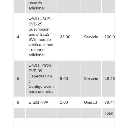
usuario
adicional
wfa01--SUS-
SVE-25
Suscripción
anual SaaS
4
33.00
Servicio
100.000,00
SVE módulo
verificaciones
- usuario
adicional
wfa01--CON-
SVE-09
Capacitación
5
9.00
Servicio
46.461,25
y
Configuración
para usuarios
6
wfa01--IVA
1.00
Unidad
79.448,74
Total