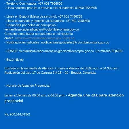
- Teléfono Conmutador: +57 601 7956600
- Linea nacional gratuita o servicio a la ciudadania: 01800 0520808
- Línea en Bogotá (Mesa de servicio): +57 601 7456788
- Línea de servicio y atención al ciudadano: +57 601 7956600
- Denuncias por actos de corrupción:
ventanillaunicaderadicacion
@colombiacompra.gov.co
Consulte como hacer su denuncia en el siguiente
enlace:
https://www.colombiacompra.gov.co/pqrsd
- Notificaciones judiciales:
notificacionesjudiciales@colombiacompra.gov.co
- PQRSD:
ventanillaunicaderadicacion@colombiacompra.gov.co
Formulario PQRSD
- Buzón físico
Ubicado en la ventanilla de Atención / Lunes a Viernes de 08:00 a.m. a 04:30
p.m |
Radicación del piso 17 de Carrera 7 # 26 – 20 - Bogotá, Colombia
- Horario de Atención Presencial:
Agenda una cita para atención
Lunes a Viernes de 08:30 a.m. a 04:30 p.m. -
presencial
Nit. 900.514.813-2