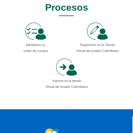
Procesos
Administre su
Regístrese en la Tienda
orden de compra
Virtual del estado Colombiano
Ingrese en la tienda
Virtual del estado Colombiano
Presidencia
Vicepresidencia
MinMinas
.
MinTransporte
MinJusticia
MinComercio
MinVivienda
MinDefensa
MinTIC
MinEducación
MinInterior
MinCultura