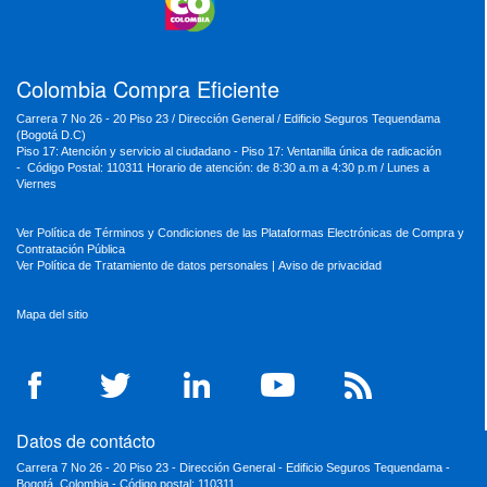
MinTrabajo
MinRelaciones
MinAgricultura
MinSalud
MinHacienda
MinAmbiente
Colombia Compra Eficiente
Carrera 7 No 26 - 20 Piso 23 / Dirección General / Edificio Seguros Tequendama
(Bogotá D.C)
Piso 17: Atención y servicio al ciudadano - Piso 17: Ventanilla única de radicación
- Código Postal: 110311 Horario de atención: de 8:30 a.m a 4:30 p.m / Lunes a
Viernes
Ver Política de Términos y Condiciones de las Plataformas Electrónicas de Compra y
Contratación Pública
Ver Política de Tratamiento de datos personales
|
Aviso de privacidad
Mapa del sitio
Datos de contácto
Carrera 7 No 26 - 20 Piso 23 - Dirección General - Edificio Seguros Tequendama -
Bogotá, Colombia - Código postal: 110311