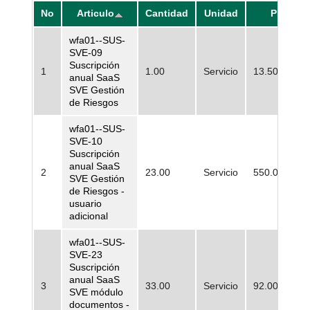
No
Articulo
Cantidad
Unidad
Precio
wfa01--SUS-
SVE-09
Suscripción
1
1.00
Servicio
13.500.000,
anual SaaS
SVE Gestión
de Riesgos
wfa01--SUS-
SVE-10
Suscripción
anual SaaS
2
23.00
Servicio
550.000,00
SVE Gestión
de Riesgos -
usuario
adicional
wfa01--SUS-
SVE-23
Suscripción
anual SaaS
3
33.00
Servicio
92.000,00
SVE módulo
documentos -