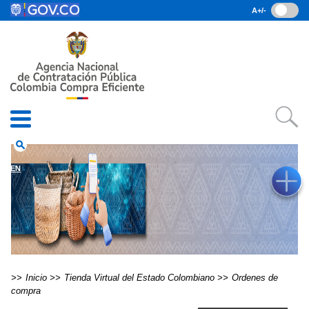
Pasar al contenido principal
A+/-
(current)
Inicio
• Datos abiertos
• Consulta RUES
• PQRSD
• Preguntas Frecuentes
search
EN
Inicio
Tienda Virtual del Estado Colombiano
Ordenes de
compra