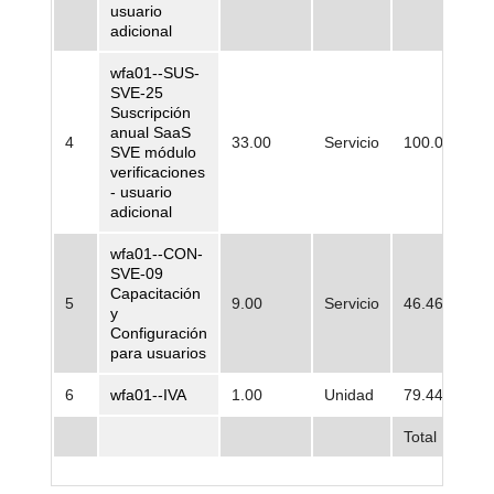
usuario
adicional
wfa01--SUS-
SVE-25
Suscripción
anual SaaS
4
33.00
Servicio
100.000,00
SVE módulo
verificaciones
- usuario
adicional
wfa01--CON-
SVE-09
Capacitación
5
9.00
Servicio
46.461,25
y
Configuración
para usuarios
6
wfa01--IVA
1.00
Unidad
79.448,74
Total