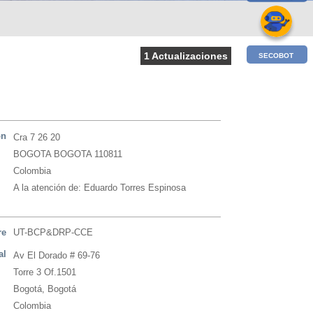
1 Actualizaciones
SECOBOT
ón
Cra 7 26 20
BOGOTA BOGOTA 110811
Colombia
A la atención de: Eduardo Torres Espinosa
re
UT-BCP&DRP-CCE
al
Av El Dorado # 69-76
Torre 3 Of.1501
Bogotá, Bogotá
Colombia