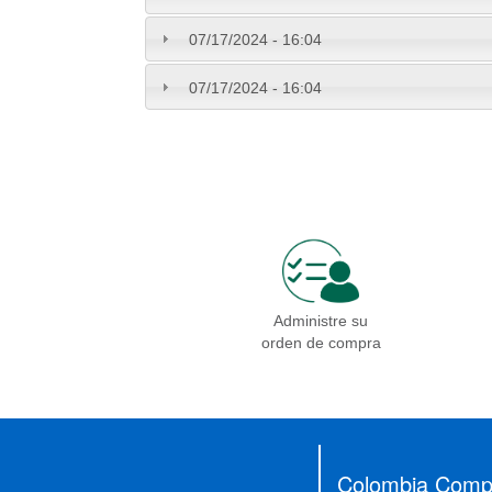
07/17/2024 - 16:04
07/17/2024 - 16:04
Administre su
orden de compra
Presidencia
Vicepresidencia
MinMinas
MinTransporte
MinJusticia
MinComercio
MinVivienda
MinDefensa
MinTIC
Colombia Compr
MinEducación
MinInterior
MinCultura