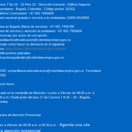
rera 7 No 26 - 20 Piso 23 - Dirección General - Edificio Seguros
uendama - Bogotá, Colombia - Código postal: 110311
eléfono Conmutador: +57 601 7956600
inea nacional gratuita o servicio a la ciudadania: 01800 0520808
ínea en Bogotá (Mesa de servicio): +57 601 7456788
ínea de servicio y atención al ciudadano: +57 601 7956600
enuncias por actos de corrupción:
tanillaunicaderadicacion
@colombiacompra.gov.co
sulte como hacer su denuncia en el siguiente
ace:
https://www.colombiacompra.gov.co/pqrsd
tificaciones judiciales:
ificacionesjudiciales@colombiacompra.gov.co
RSD:
ventanillaunicaderadicacion@colombiacompra.gov.co
Formulario
RSD
uzón físico
cado en la ventanilla de Atención / Lunes a Viernes de 08:00 a.m. a
30
p.m | Radicación del piso 17 de Carrera 7 # 26 – 20 - Bogotá,
ombia
orario de Atención Presencial:
Agenda una cita
es a Viernes de 08:30 a.m. a 04:30 p.m. -
ra atención presencial