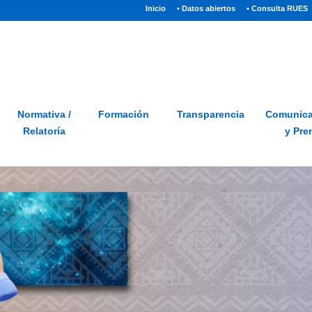
(current)
Inicio
• Datos abiertos
• Consulta RUES
Sitio
Glosario
PQRSD
Preguntas frecuentes
Normativa /
Formación
Transparencia
Comunica
Relatoría
y Pre