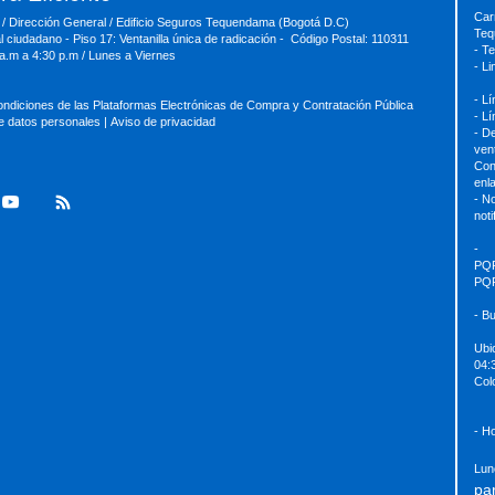
Car
 / Dirección General / Edificio Seguros Tequendama (Bogotá D.C)
Teq
al ciudadano - Piso 17: Ventanilla única de radicación - Código Postal: 110311
- T
 a.m a 4:30 p.m / Lunes a Viernes
- L
- L
ondiciones de las Plataformas Electrónicas de Compra y Contratación Pública
- L
de datos personales
|
Aviso de privacidad
- D
ven
Con
enl
- No
not
-
PQ
PQ
- B
Ubi
04:
Col
- H
Lun
pa