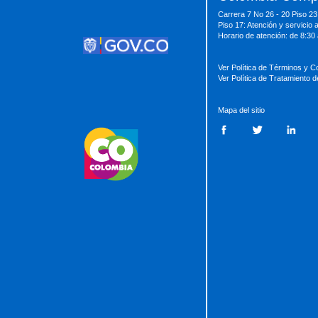
Carrera 7 No 26 - 20 Piso 23
MinTrabajo
MinRelaciones
MinAgricultura
Piso 17: Atención y servicio 
MinSalud
MinHacienda
MinAmbiente
Horario de atención: de 8:30
Ver Política de Términos y C
Ver Política de Tratamiento 
Mapa del sitio