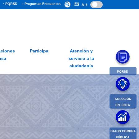
• PQRSD
• Preguntas Frecuentes
search
EN
A+/-
ciones
Participa
Atención y
nsa
servicio a la
ciudadanía
PQRSD
SOLUCIÓN
EN LÍNEA
DATOS COMPRA
PÚBLICA