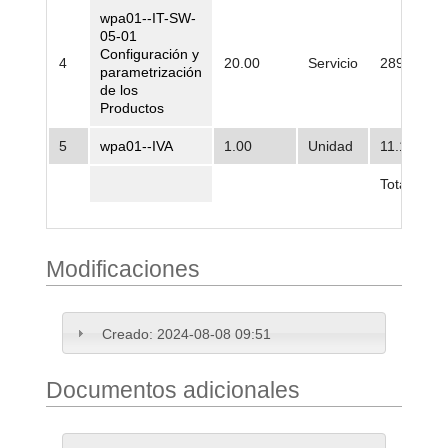
wpa01--IT-SW-
05-01
Configuración y
4
20.00
Servicio
289.170,0
parametrización
de los
Productos
5
wpa01--IVA
1.00
Unidad
11.185.39
Total
Modificaciones
Creado:
2024-08-08 09:51
Documentos adicionales