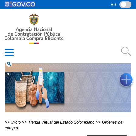
Pasar al contenido principal
A+/-
(current)
Inicio
• Datos abiertos
• Consulta RUES
• PQRSD
• Preguntas Frecuentes
search
EN
Inicio
Tienda Virtual del Estado Colombiano
Ordenes de
compra