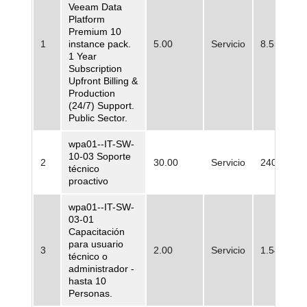
Veeam Data
Platform
Premium 10
1
instance pack.
5.00
Servicio
8.554.669
1 Year
Subscription
Upfront Billing &
Production
(24/7) Support.
Public Sector.
wpa01--IT-SW-
10-03 Soporte
2
30.00
Servicio
240.975,0
técnico
proactivo
wpa01--IT-SW-
03-01
Capacitación
para usuario
3
2.00
Servicio
1.542.240
técnico o
administrador -
hasta 10
Personas.