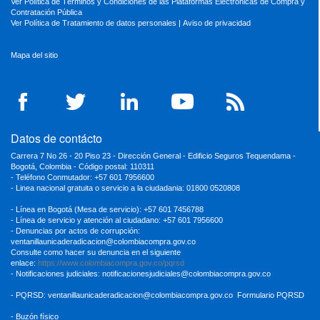
Ver Política de Términos y Condiciones de las Plataformas Electrónicas de Compra y
Contratación Pública
Ver Política de Tratamiento de datos personales
|
Aviso de privacidad
Mapa del sitio
Datos de contácto
Carrera 7 No 26 - 20 Piso 23 - Dirección General - Edificio Seguros Tequendama -
Bogotá, Colombia - Código postal: 110311
- Teléfono Conmutador: +57 601 7956600
- Linea nacional gratuita o servicio a la ciudadania: 01800 0520808
- Línea en Bogotá (Mesa de servicio): +57 601 7456788
- Línea de servicio y atención al ciudadano: +57 601 7956600
- Denuncias por actos de corrupción:
ventanillaunicaderadicacion
@colombiacompra.gov.co
Consulte como hacer su denuncia en el siguiente
enlace:
https://www.colombiacompra.gov.co/pqrsd
- Notificaciones judiciales:
notificacionesjudiciales@colombiacompra.gov.co
- PQRSD:
ventanillaunicaderadicacion@colombiacompra.gov.co
Formulario PQRSD
- Buzón físico