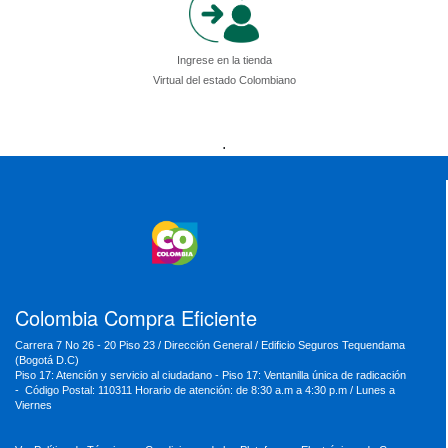
Ingrese en la tienda
Virtual del estado Colombiano
Presidencia
Vicepresidencia
MinMinas
.
MinTransporte
MinJusticia
MinComercio
MinVivienda
MinDefensa
MinTIC
MinEducación
MinInterior
MinCultura
MinTrabajo
MinRelaciones
MinAgricultura
MinSalud
MinHacienda
MinAmbiente
Colombia Compra Eficiente
Carrera 7 No 26 - 20 Piso 23 / Dirección General / Edificio Seguros Tequendama
(Bogotá D.C)
Piso 17: Atención y servicio al ciudadano - Piso 17: Ventanilla única de radicación
- Código Postal: 110311 Horario de atención: de 8:30 a.m a 4:30 p.m / Lunes a
Viernes