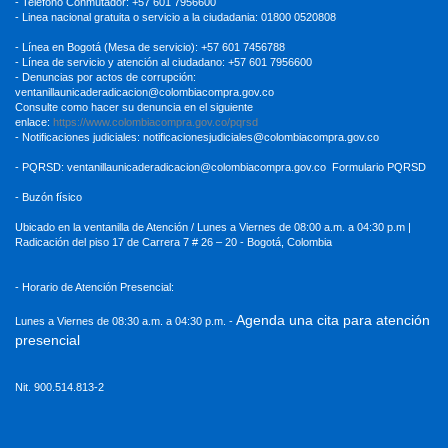
- Teléfono Conmutador: +57 601 7956600
- Linea nacional gratuita o servicio a la ciudadania: 01800 0520808
- Línea en Bogotá (Mesa de servicio): +57 601 7456788
- Línea de servicio y atención al ciudadano: +57 601 7956600
- Denuncias por actos de corrupción:
ventanillaunicaderadicacion
@colombiacompra.gov.co
Consulte como hacer su denuncia en el siguiente
enlace:
https://www.colombiacompra.gov.co/pqrsd
- Notificaciones judiciales:
notificacionesjudiciales@colombiacompra.gov.co
- PQRSD:
ventanillaunicaderadicacion@colombiacompra.gov.co
Formulario PQRSD
- Buzón físico
Ubicado en la ventanilla de Atención / Lunes a Viernes de 08:00 a.m. a 04:30
p.m |
Radicación del piso 17 de Carrera 7 # 26 – 20 - Bogotá, Colombia
- Horario de Atención Presencial:
Agenda una cita para atención
Lunes a Viernes de 08:30 a.m. a 04:30 p.m. -
presencial
Nit. 900.514.813-2