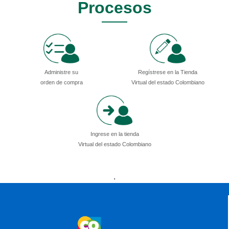
Procesos
Administre su
Regístrese en la Tienda
orden de compra
Virtual del estado Colombiano
Ingrese en la tienda
Virtual del estado Colombiano
Presidencia
Vicepresidencia
MinMinas
.
MinTransporte
MinJusticia
MinComercio
MinVivienda
MinDefensa
MinTIC
MinEducación
MinInterior
MinCultura
MinTrabajo
MinRelaciones
MinAgricultura