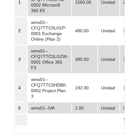
1
1560.00
Unidad
204.214
0002 Microsoft
365 E5
wms01--
CFQ7TTC0LH1P-
2
480.00
Unidad
32.123,
0001 Exchange
Online (Plan 2)
wms01--
CFQ7TTC0LGZW-
3
480.00
Unidad
16.061,
0001 Office 365
F3
wms01--
CFQ7TTC0HDB0-
4
192.00
Unidad
120.464
0002 Project Plan
3
5
wms01--IVA
1.00
Unidad
0,00
Total