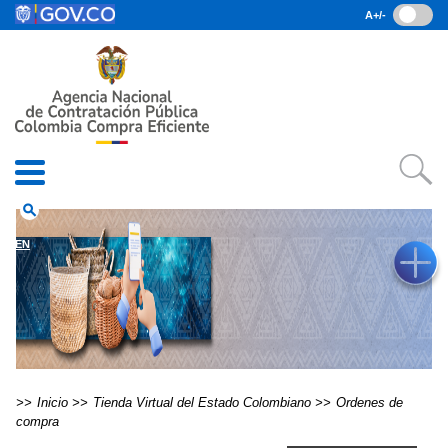
Pasar al contenido principal
A+/-
(current)
Inicio
• Datos abiertos
• Consulta RUES
• PQRSD
• Preguntas Frecuentes
search
EN
Inicio
Tienda Virtual del Estado Colombiano
Ordenes de
compra