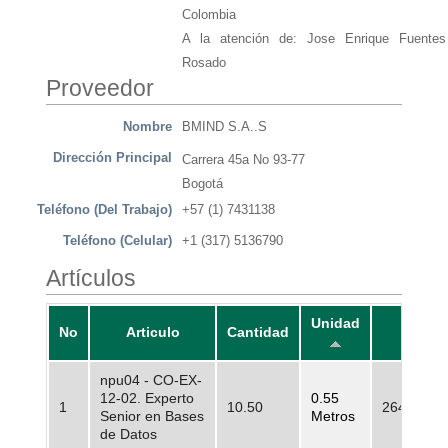
Colombia
A la atención de: Jose Enrique Fuentes
Rosado
Proveedor
Nombre
BMIND S.A..S
Dirección Principal
Carrera 45a No 93-77
Bogotá
Teléfono (Del Trabajo)
+57 (1) 7431138
Teléfono (Celular)
+1 (317) 5136790
Artículos
Unidad
No
Articulo
Cantidad
Prec
npu04 - CO-EX-
12-02. Experto
0.55
1
10.50
264.500,0
Senior en Bases
Metros
de Datos