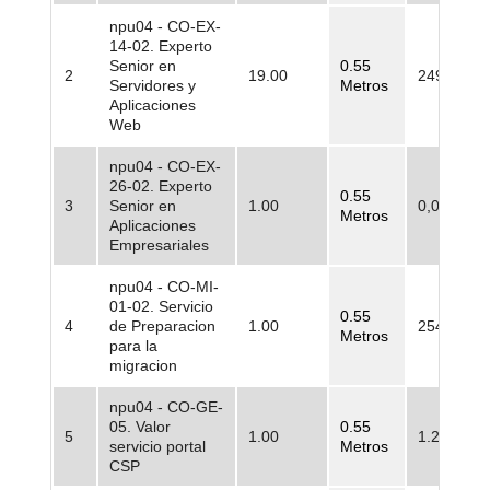
npu04 - CO-EX-
14-02. Experto
Senior en
0.55
2
19.00
249.100,0
Servidores y
Metros
Aplicaciones
Web
npu04 - CO-EX-
26-02. Experto
0.55
3
Senior en
1.00
0,00
Metros
Aplicaciones
Empresariales
npu04 - CO-MI-
01-02. Servicio
0.55
4
de Preparacion
1.00
254.500,0
Metros
para la
migracion
npu04 - CO-GE-
05. Valor
0.55
5
1.00
1.210.084
servicio portal
Metros
CSP