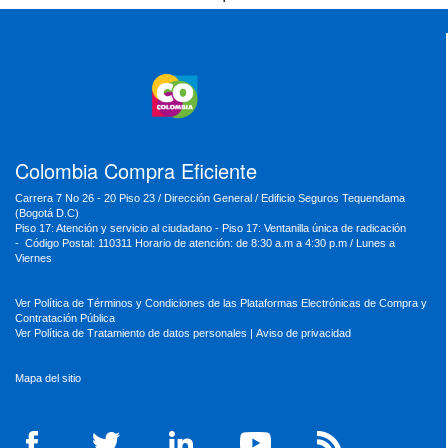
MinTransporte
MinJusticia
MinComercio
MinVivienda
MinDefensa
MinTIC
MinEducación
MinInterior
MinCultura
MinTrabajo
MinRelaciones
MinAgricultura
MinSalud
MinHacienda
MinAmbiente
Colombia Compra Eficiente
Carrera 7 No 26 - 20 Piso 23 / Dirección General / Edificio Seguros Tequendama
(Bogotá D.C)
Piso 17: Atención y servicio al ciudadano - Piso 17: Ventanilla única de radicación
- Código Postal: 110311 Horario de atención: de 8:30 a.m a 4:30 p.m / Lunes a
Viernes
Ver Política de Términos y Condiciones de las Plataformas Electrónicas de Compra y
Contratación Pública
Ver Política de Tratamiento de datos personales
|
Aviso de privacidad
Mapa del sitio