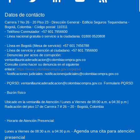
Datos de contácto
Carrera 7 No 26 - 20 Piso 23 - Dirección General - Edificio Seguros Tequendama -
Bogotá, Colombia - Código postal: 110311
- Teléfono Conmutador: +57 601 7956600
- Linea nacional gratuita o servicio a la ciudadania: 01800 0520808
- Línea en Bogotá (Mesa de servicio): +57 601 7456788
- Línea de servicio y atención al ciudadano: +57 601 7956600
- Denuncias por actos de corrupción:
ventanillaunicaderadicacion
@colombiacompra.gov.co
Consulte como hacer su denuncia en el siguiente
enlace:
https://www.colombiacompra.gov.co/pqrsd
- Notificaciones judiciales:
notificacionesjudiciales@colombiacompra.gov.co
- PQRSD:
ventanillaunicaderadicacion@colombiacompra.gov.co
Formulario PQRSD
- Buzón físico
Ubicado en la ventanilla de Atención / Lunes a Viernes de 08:00 a.m. a 04:30
p.m |
Radicación del piso 17 de Carrera 7 # 26 – 20 - Bogotá, Colombia
- Horario de Atención Presencial:
Agenda una cita para atención
Lunes a Viernes de 08:30 a.m. a 04:30 p.m. -
presencial