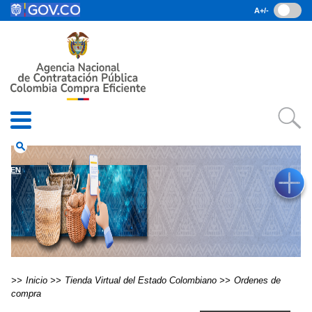
Pasar al contenido principal
A+/-
(current)
Inicio
• Datos abiertos
• Consulta RUES
• PQRSD
• Preguntas Frecuentes
search
EN
Inicio
Tienda Virtual del Estado Colombiano
Ordenes de
compra