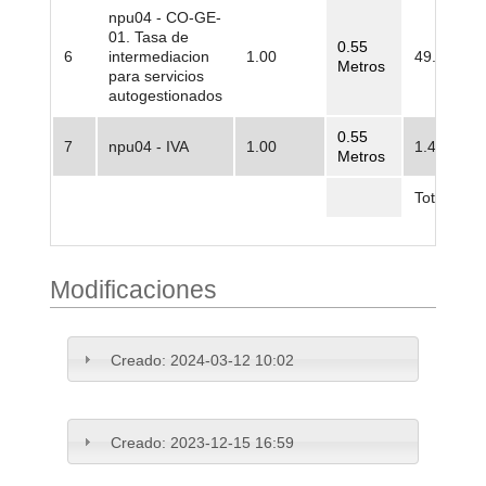
npu04 - CO-GE-
01. Tasa de
0.55
6
intermediacion
1.00
49.222.22
Metros
para servicios
autogestionados
0.55
7
npu04 - IVA
1.00
1.462.719
Metros
Total
Modificaciones
Creado:
2024-03-12 10:02
Creado:
2023-12-15 16:59