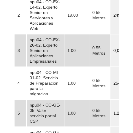
npu04 - CO-EX-
14-02. Experto
Senior en
0.55
2
19.00
249.100,0
Servidores y
Metros
Aplicaciones
Web
npu04 - CO-EX-
26-02. Experto
0.55
3
Senior en
1.00
0,00
Metros
Aplicaciones
Empresariales
npu04 - CO-MI-
01-02. Servicio
0.55
4
de Preparacion
1.00
254.500,0
Metros
para la
migracion
npu04 - CO-GE-
05. Valor
0.55
5
1.00
1.210.084
servicio portal
Metros
CSP
npu04 - CO-GE-