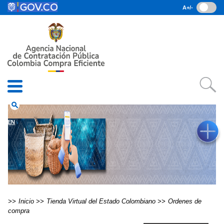
Pasar al contenido principal
A+/-
(current)
Inicio
• Datos abiertos
• Consulta RUES
• PQRSD
• Preguntas Frecuentes
search
EN
Inicio
Tienda Virtual del Estado Colombiano
Ordenes de
compra