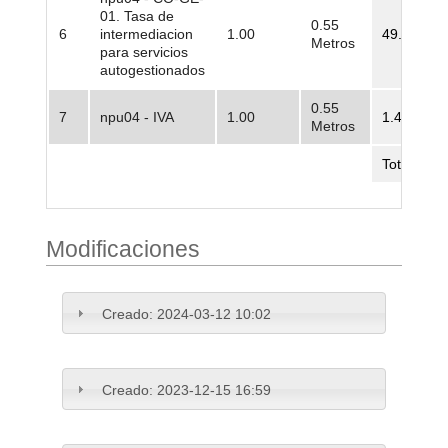
01. Tasa de
0.55
6
intermediacion
1.00
49.222.22
Metros
para servicios
autogestionados
0.55
7
npu04 - IVA
1.00
1.462.719
Metros
Total
Modificaciones
Creado:
2024-03-12 10:02
Creado:
2023-12-15 16:59