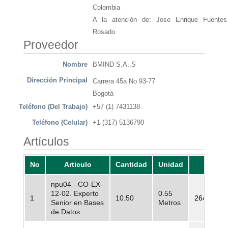
Colombia
A la atención de: Jose Enrique Fuentes
Rosado
Proveedor
Nombre
BMIND S.A..S
Dirección Principal
Carrera 45a No 93-77
Bogotá
Teléfono (Del Trabajo)
+57 (1) 7431138
Teléfono (Celular)
+1 (317) 5136790
Artículos
No
Articulo
Cantidad
Unidad
Preci
npu04 - CO-EX-
12-02. Experto
0.55
1
10.50
264.500,0
Senior en Bases
Metros
de Datos