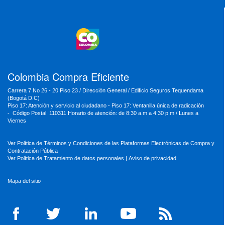
MinVivienda
MinDefensa
MinTIC
MinEducación
MinInterior
MinCultura
MinTrabajo
MinRelaciones
MinAgricultura
MinSalud
MinHacienda
MinAmbiente
Colombia Compra Eficiente
Carrera 7 No 26 - 20 Piso 23 / Dirección General / Edificio Seguros Tequendama
(Bogotá D.C)
Piso 17: Atención y servicio al ciudadano - Piso 17: Ventanilla única de radicación
- Código Postal: 110311 Horario de atención: de 8:30 a.m a 4:30 p.m / Lunes a
Viernes
Ver Política de Términos y Condiciones de las Plataformas Electrónicas de Compra y
Contratación Pública
Ver Política de Tratamiento de datos personales
|
Aviso de privacidad
Mapa del sitio