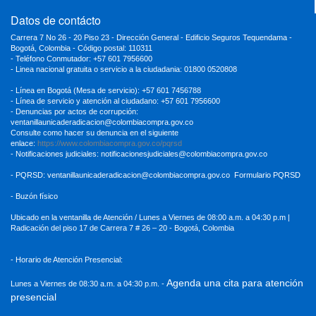
Datos de contácto
Carrera 7 No 26 - 20 Piso 23 - Dirección General - Edificio Seguros Tequendama -
Bogotá, Colombia - Código postal: 110311
- Teléfono Conmutador: +57 601 7956600
- Linea nacional gratuita o servicio a la ciudadania: 01800 0520808
- Línea en Bogotá (Mesa de servicio): +57 601 7456788
- Línea de servicio y atención al ciudadano: +57 601 7956600
- Denuncias por actos de corrupción:
ventanillaunicaderadicacion
@colombiacompra.gov.co
Consulte como hacer su denuncia en el siguiente
enlace:
https://www.colombiacompra.gov.co/pqrsd
- Notificaciones judiciales:
notificacionesjudiciales@colombiacompra.gov.co
- PQRSD:
ventanillaunicaderadicacion@colombiacompra.gov.co
Formulario PQRSD
- Buzón físico
Ubicado en la ventanilla de Atención / Lunes a Viernes de 08:00 a.m. a 04:30
p.m |
Radicación del piso 17 de Carrera 7 # 26 – 20 - Bogotá, Colombia
- Horario de Atención Presencial:
Agenda una cita para atención
Lunes a Viernes de 08:30 a.m. a 04:30 p.m. -
presencial