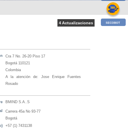
4 Actualizaciones
SECOBOT
ón
Cra 7 No. 26-20 Piso 17
Bogotá 110121
Colombia
A la atención de: Jose Enrique Fuentes
Rosado
re
BMIND S.A..S
al
Carrera 45a No 93-77
Bogotá
o)
+57 (1) 7431138