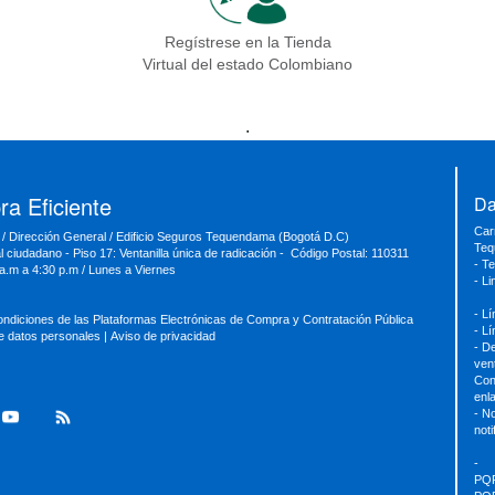
Regístrese en la Tienda
Virtual del estado Colombiano
.
a Eficiente
Da
Car
 / Dirección General / Edificio Seguros Tequendama (Bogotá D.C)
Teq
al ciudadano - Piso 17: Ventanilla única de radicación - Código Postal: 110311
- T
 a.m a 4:30 p.m / Lunes a Viernes
- L
- L
ondiciones de las Plataformas Electrónicas de Compra y Contratación Pública
- L
de datos personales
|
Aviso de privacidad
- D
ven
Con
enl
- No
not
-
PQ