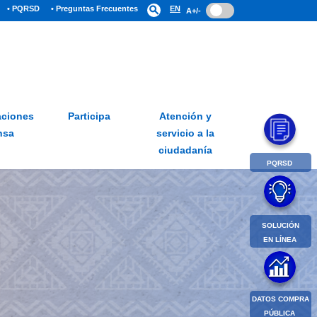
• PQRSD
• Preguntas Frecuentes
search
EN
A+/-
ciones
Participa
Atención y
nsa
servicio a la
ciudadanía
PQRSD
SOLUCIÓN
EN LÍNEA
DATOS COMPRA
PÚBLICA