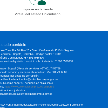
Ingrese en la tienda
Virtual del estado Colombiano
tos de contácto
rera 7 No 26 - 20 Piso 23 - Dirección General - Edificio Seguros
uendama - Bogotá, Colombia - Código postal: 110311
eléfono Conmutador: +57 601 7956600
inea nacional gratuita o servicio a la ciudadania: 01800 0520808
ínea en Bogotá (Mesa de servicio): +57 601 7456788
ínea de servicio y atención al ciudadano: +57 601 7956600
enuncias por actos de corrupción:
tanillaunicaderadicacion
@colombiacompra.gov.co
sulte como hacer su denuncia en el siguiente
ace:
https://www.colombiacompra.gov.co/pqrsd
tificaciones judiciales:
ificacionesjudiciales@colombiacompra.gov.co
RSD:
ventanillaunicaderadicacion@colombiacompra.gov.co
Formulario