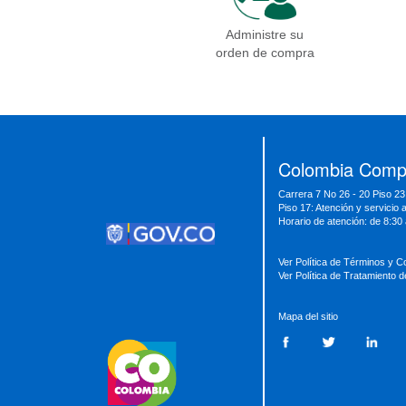
Administre su
orden de compra
Presidencia
Vicepresidencia
MinMinas
MinTransporte
MinJusticia
MinComercio
MinVivienda
MinDefensa
MinTIC
Colombia Compr
MinEducación
MinInterior
MinCultura
Carrera 7 No 26 - 20 Piso 23
MinTrabajo
MinRelaciones
MinAgricultura
Piso 17: Atención y servicio 
MinSalud
MinHacienda
MinAmbiente
Horario de atención: de 8:30
Ver Política de Términos y C
Ver Política de Tratamiento 
Mapa del sitio