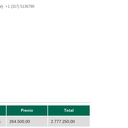
r)
+1 (317) 5136790
Precio
Total
s
264.500,00
2.777.250,00