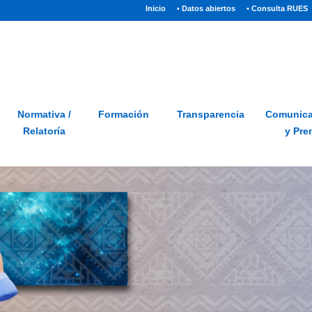
(current)
Inicio
• Datos abiertos
• Consulta RUES
Sitio
Glosario
PQRSD
Preguntas frecuentes
Normativa /
Formación
Transparencia
Comunica
Relatoría
y Pre