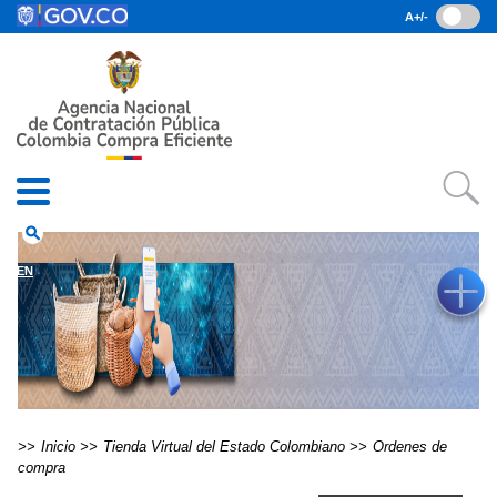
Pasar al contenido principal
A+/-
(current)
Inicio
• Datos abiertos
• Consulta RUES
• PQRSD
• Preguntas Frecuentes
search
EN
Inicio
Tienda Virtual del Estado Colombiano
Ordenes de
compra