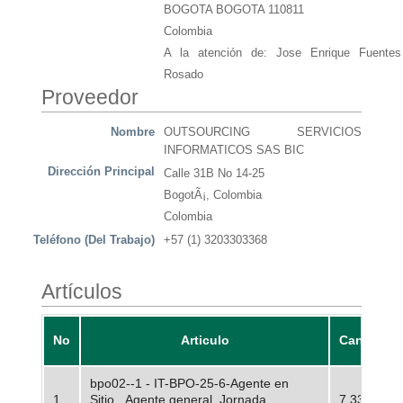
BOGOTA BOGOTA 110811
Colombia
A la atención de: Jose Enrique Fuentes
Rosado
Proveedor
Nombre
OUTSOURCING SERVICIOS
INFORMATICOS SAS BIC
Dirección Principal
Calle 31B No 14-25
BogotÃ¡, Colombia
Colombia
Teléfono (Del Trabajo)
+57 (1) 3203303368
Artículos
No
Articulo
Cantidad
bpo02--1 - IT-BPO-25-6-Agente en
1
Sitio _Agente general_Jornada
7.33