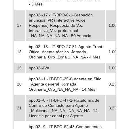
- 5 Mes
bpo02--17 - IT-BPO-6-1-Grabación
anuncios IVR (Interactive Voice
17
Response) Respuesta de Voz
1.00
Interactiva_Voz profesional
_NA_NA_NA_NA_NA - 50 Anuncio
bpo02--18 - IT-BPO-27-51-Agente Front
18
Office_Agente técnico_Jornada
1.00
Ordinaria_Oro_Zona 1_NA_NA - 4 Mes
19
bpo02--IVA
1.00
bpo02--1 - IT-BPO-25-6-Agente en Sitio
20
_Agente general_Jornada
3.23
Ordinaria_Oro_NA_NA_NA - 14 Mes
bpo02--8 - IT-BPO-47-2-Plataforma de
Centro de Contacto para Agente
21
3.23
_Multicanal_NA_NA_ NA_NA_NA - 14
Licencia por canal por Agente
bpo02--9 - IT-BPO-62-43-Componentes