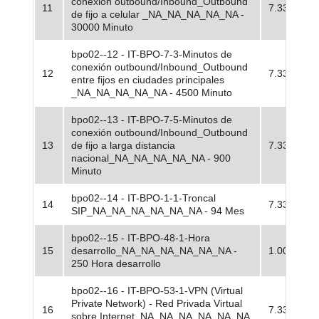
conexión outbound/Inbound_Outbound
11
7.33
de fijo a celular _NA_NA_NA_NA_NA -
30000 Minuto
bpo02--12 - IT-BPO-7-3-Minutos de
conexión outbound/Inbound_Outbound
12
7.33
entre fijos en ciudades principales
_NA_NA_NA_NA_NA - 4500 Minuto
bpo02--13 - IT-BPO-7-5-Minutos de
conexión outbound/Inbound_Outbound
13
de fijo a larga distancia
7.33
nacional_NA_NA_NA_NA_NA - 900
Minuto
bpo02--14 - IT-BPO-1-1-Troncal
14
7.33
SIP_NA_NA_NA_NA_NA_NA - 94 Mes
bpo02--15 - IT-BPO-48-1-Hora
15
desarrollo_NA_NA_NA_NA_NA_NA -
1.00
250 Hora desarrollo
bpo02--16 - IT-BPO-53-1-VPN (Virtual
Private Network) - Red Privada Virtual
16
7.33
sobre Internet_NA_NA_NA_NA_NA_NA