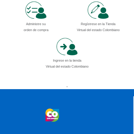
Administre su
Regístrese en la Tienda
orden de compra
Virtual del estado Colombiano
Ingrese en la tienda
Virtual del estado Colombiano
Presidencia
Vicepresidencia
MinMinas
.
MinTransporte
MinJusticia
MinComercio
MinVivienda
MinDefensa
MinTIC
MinEducación
MinInterior
MinCultura
MinTrabajo
MinRelaciones
MinAgricultura
MinSalud
MinHacienda
MinAmbiente