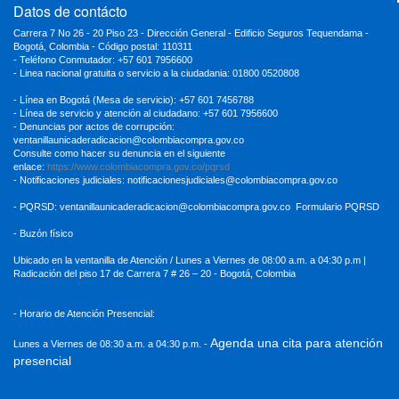
Datos de contácto
Carrera 7 No 26 - 20 Piso 23 - Dirección General - Edificio Seguros Tequendama -
Bogotá, Colombia - Código postal: 110311
- Teléfono Conmutador: +57 601 7956600
- Linea nacional gratuita o servicio a la ciudadania: 01800 0520808
- Línea en Bogotá (Mesa de servicio): +57 601 7456788
- Línea de servicio y atención al ciudadano: +57 601 7956600
- Denuncias por actos de corrupción:
ventanillaunicaderadicacion
@colombiacompra.gov.co
Consulte como hacer su denuncia en el siguiente
enlace:
https://www.colombiacompra.gov.co/pqrsd
- Notificaciones judiciales:
notificacionesjudiciales@colombiacompra.gov.co
- PQRSD:
ventanillaunicaderadicacion@colombiacompra.gov.co
Formulario PQRSD
- Buzón físico
Ubicado en la ventanilla de Atención / Lunes a Viernes de 08:00 a.m. a 04:30
p.m |
Radicación del piso 17 de Carrera 7 # 26 – 20 - Bogotá, Colombia
- Horario de Atención Presencial:
Agenda una cita para atención
Lunes a Viernes de 08:30 a.m. a 04:30 p.m. -
presencial