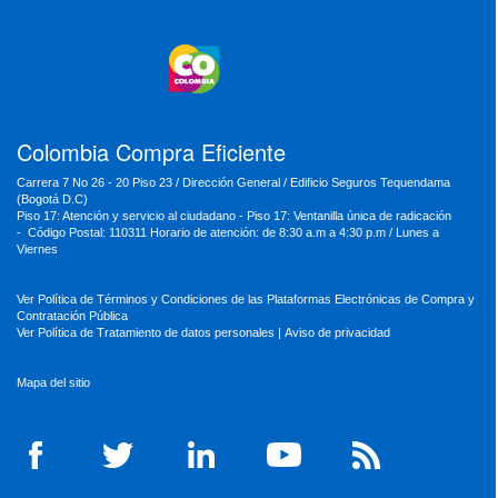
MinVivienda
MinDefensa
MinTIC
MinEducación
MinInterior
MinCultura
MinTrabajo
MinRelaciones
MinAgricultura
MinSalud
MinHacienda
MinAmbiente
Colombia Compra Eficiente
Carrera 7 No 26 - 20 Piso 23 / Dirección General / Edificio Seguros Tequendama
(Bogotá D.C)
Piso 17: Atención y servicio al ciudadano - Piso 17: Ventanilla única de radicación
- Código Postal: 110311 Horario de atención: de 8:30 a.m a 4:30 p.m / Lunes a
Viernes
Ver Política de Términos y Condiciones de las Plataformas Electrónicas de Compra y
Contratación Pública
Ver Política de Tratamiento de datos personales
|
Aviso de privacidad
Mapa del sitio