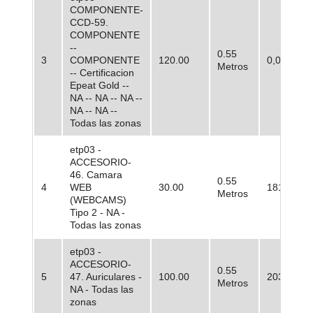
COMPONENTE-
CCD-59.
COMPONENTE
--
0.55
3
COMPONENTE
120.00
0,00
Metros
-- Certificacion
Epeat Gold --
NA -- NA -- NA --
NA -- NA --
Todas las zonas
etp03 -
ACCESORIO-
46. Camara
0.55
4
WEB
30.00
181.799,4
Metros
(WEBCAMS)
Tipo 2 - NA -
Todas las zonas
etp03 -
ACCESORIO-
0.55
5
47. Auriculares -
100.00
203.442,2
Metros
NA - Todas las
zonas