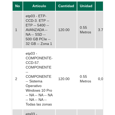
No
Articulo
Cantidad
Unidad
Preci
etp03 - ETP-
CCD-3. ETP --
ETP -- 5400 --
0.55
1
AVANZADA --
120.00
3.753.439
Metros
NA -- SSD --
500 GB PCIe --
32 GB -- Zona 1
etp03 -
COMPONENTE-
CCD-57.
COMPONENTE
--
COMPONENTE
0.55
2
120.00
0,00
-- Sistema
Metros
Operativo
Windows 10 Pro
-- NA -- NA -- NA
-- NA -- NA --
Todas las zonas
etp03 -