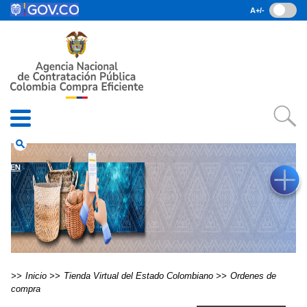
Pasar al contenido principal
A+/-
(current)
Inicio
• Datos abiertos
• Consulta RUES
• PQRSD
• Preguntas Frecuentes
search
EN
Inicio
Tienda Virtual del Estado Colombiano
Ordenes de
compra