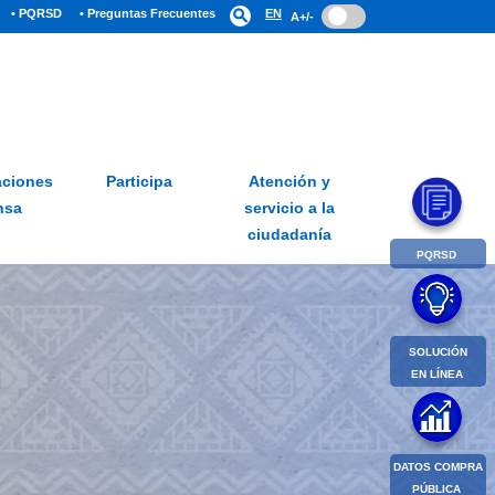
• PQRSD
• Preguntas Frecuentes
search
EN
A+/-
ciones
Participa
Atención y
nsa
servicio a la
ciudadanía
PQRSD
SOLUCIÓN
EN LÍNEA
DATOS COMPRA
PÚBLICA