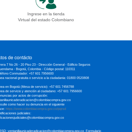
Ingrese en la tienda
Virtual del estado Colombiano
tos de contácto
rera 7 No 26 - 20 Piso 23 - Dirección General - Edificio Seguros
uendama - Bogotá, Colombia - Código postal: 110311
eléfono Conmutador: +57 601 7956600
inea nacional gratuita o servicio a la ciudadania: 01800 0520808
ínea en Bogotá (Mesa de servicio): +57 601 7456788
ínea de servicio y atención al ciudadano: +57 601 7956600
enuncias por actos de corrupción:
tanillaunicaderadicacion
@colombiacompra.gov.co
sulte como hacer su denuncia en el siguiente
ace:
https://www.colombiacompra.gov.co/pqrsd
tificaciones judiciales:
ificacionesjudiciales@colombiacompra.gov.co
RSD:
ventanillaunicaderadicacion@colombiacompra.gov.co
Formulario