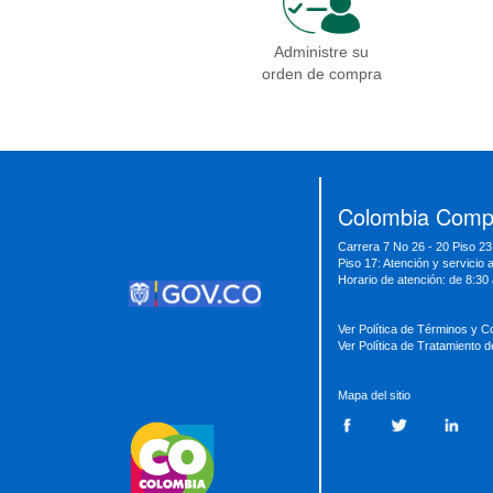
Administre su
orden de compra
Presidencia
Vicepresidencia
MinMinas
MinTransporte
MinJusticia
MinComercio
MinVivienda
MinDefensa
MinTIC
Colombia Compr
MinEducación
MinInterior
MinCultura
Carrera 7 No 26 - 20 Piso 23
MinTrabajo
MinRelaciones
MinAgricultura
Piso 17: Atención y servicio 
MinSalud
MinHacienda
MinAmbiente
Horario de atención: de 8:30
Ver Política de Términos y C
Ver Política de Tratamiento 
Mapa del sitio