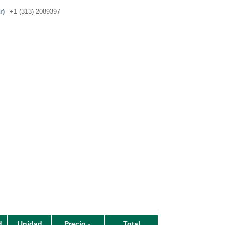
r)
+1 (313) 2089397
d
Unidad
Precio
Total