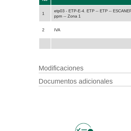
etp03 - ETP-E-4. ETP -- ETP -- ESCANER
1
ppm -- Zona 1
2
IVA
Modificaciones
Documentos adicionales