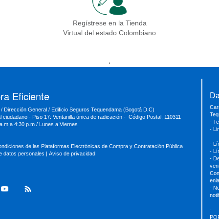
Regístrese en la Tienda
Virtual del estado Colombiano
.
a Eficiente
Da
Car
 / Dirección General / Edificio Seguros Tequendama (Bogotá D.C)
Teq
al ciudadano - Piso 17: Ventanilla única de radicación - Código Postal: 110311
- T
 a.m a 4:30 p.m / Lunes a Viernes
- L
- L
ondiciones de las Plataformas Electrónicas de Compra y Contratación Pública
- L
de datos personales
|
Aviso de privacidad
- D
ven
Con
enl
- No
not
-
PQ