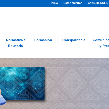
(current)
Inicio
• Datos abiertos
• Consulta RUES
Sitio
Glosario
PQRSD
Preguntas frecuentes
Normativa /
Formación
Transparencia
Comunica
Relatoría
y Pre