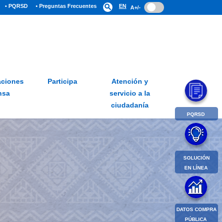
• PQRSD
• Preguntas Frecuentes
search
EN
A+/-
ciones
Participa
Atención y
nsa
servicio a la
ciudadanía
PQRSD
SOLUCIÓN
EN LÍNEA
DATOS COMPRA
PÚBLICA