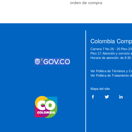
orden de compra
Presidencia
Vicepresidencia
MinMinas
MinTransporte
MinJusticia
MinComercio
MinVivienda
MinDefensa
MinTIC
Colombia Compr
MinEducación
MinInterior
MinCultura
Carrera 7 No 26 - 20 Piso 23
MinTrabajo
MinRelaciones
MinAgricultura
Piso 17: Atención y servicio 
MinSalud
MinHacienda
MinAmbiente
Horario de atención: de 8:30
Ver Política de Términos y C
Ver Política de Tratamiento 
Mapa del sitio