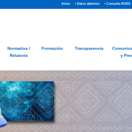
(current)
Inicio
• Datos abiertos
• Consulta RUES
Sitio
Glosario
PQRSD
Preguntas frecuentes
Normativa /
Formación
Transparencia
Comunica
Relatoría
y Pre