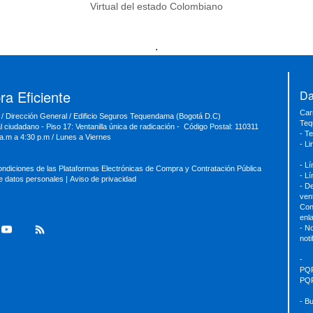
Virtual del estado Colombiano
.
a Eficiente
Da
Car
 / Dirección General / Edificio Seguros Tequendama (Bogotá D.C)
Teq
al ciudadano - Piso 17: Ventanilla única de radicación - Código Postal: 110311
- T
 a.m a 4:30 p.m / Lunes a Viernes
- L
- L
ondiciones de las Plataformas Electrónicas de Compra y Contratación Pública
- L
de datos personales
|
Aviso de privacidad
- D
ven
Con
enl
- No
not
-
PQ
PQ
- B