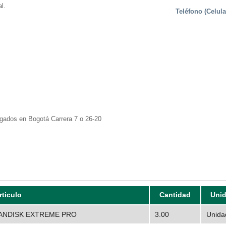
l.
Teléfono (Celula
gados en Bogotá Carrera 7 o 26-20
rticulo
Cantidad
Uni
SANDISK EXTREME PRO
3.00
Unida