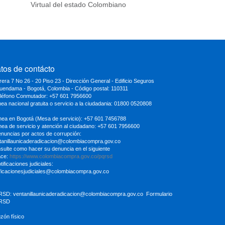
Virtual del estado Colombiano
tos de contácto
rera 7 No 26 - 20 Piso 23 - Dirección General - Edificio Seguros
uendama - Bogotá, Colombia - Código postal: 110311
eléfono Conmutador: +57 601 7956600
inea nacional gratuita o servicio a la ciudadania: 01800 0520808
ínea en Bogotá (Mesa de servicio): +57 601 7456788
ínea de servicio y atención al ciudadano: +57 601 7956600
enuncias por actos de corrupción:
tanillaunicaderadicacion
@colombiacompra.gov.co
sulte como hacer su denuncia en el siguiente
ace:
https://www.colombiacompra.gov.co/pqrsd
tificaciones judiciales:
ificacionesjudiciales@colombiacompra.gov.co
RSD:
ventanillaunicaderadicacion@colombiacompra.gov.co
Formulario
RSD
uzón físico