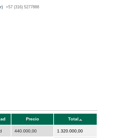
r)
+57 (316) 5277888
dad
Precio
Total
d
440.000,00
1.320.000,00