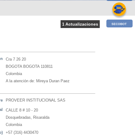
1 Actualizaciones
SECOBOT
ón
Cra 7 26 20
BOGOTA BOGOTA 110811
Colombia
A la atención de: Mireya Duran Paez
re
PROVEER INSTITUCIONAL SAS
al
CALLE 8 # 10 - 20
Dosquebradas, Risaralda
Colombia
o)
+57 (316) 4430470