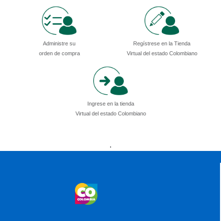
Administre su
Regístrese en la Tienda
orden de compra
Virtual del estado Colombiano
Ingrese en la tienda
Virtual del estado Colombiano
Presidencia
Vicepresidencia
MinMinas
.
MinTransporte
MinJusticia
MinComercio
MinVivienda
MinDefensa
MinTIC
MinEducación
MinInterior
MinCultura
MinTrabajo
MinRelaciones
MinAgricultura
MinSalud
MinHacienda
MinAmbiente