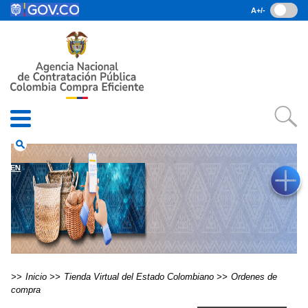
Pasar al contenido principal
A+/-
(current)
Inicio
• Datos abiertos
• Consulta RUES
• PQRSD
• Preguntas Frecuentes
search
EN
Inicio
Tienda Virtual del Estado Colombiano
Ordenes de
compra