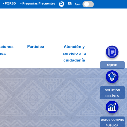
• PQRSD
• Preguntas Frecuentes
search
EN
A+/-
ciones
Participa
Atención y
nsa
servicio a la
ciudadanía
PQRSD
SOLUCIÓN
EN LÍNEA
DATOS COMPRA
PÚBLICA