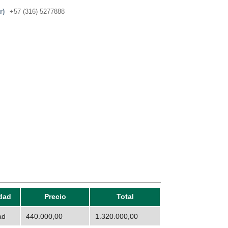
r)
+57 (316) 5277888
dad
Precio
Total
ad
440.000,00
1.320.000,00