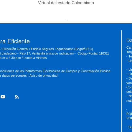
Virtual del estado Colombiano
.
a Eficiente
Da
Car
 / Dirección General / Edificio Seguros Tequendama (Bogotá D.C)
Teq
al ciudadano - Piso 17: Ventanilla única de radicación - Código Postal: 110311
- T
 a.m a 4:30 p.m / Lunes a Viernes
- L
- L
ondiciones de las Plataformas Electrónicas de Compra y Contratación Pública
- L
de datos personales
|
Aviso de privacidad
- D
ven
Con
enl
- No
not
-
PQ
PQ
- B