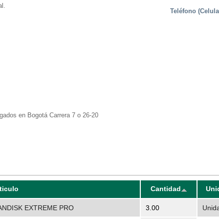
l.
Teléfono (Celula
gados en Bogotá Carrera 7 o 26-20
ticulo
Cantidad
Uni
SANDISK EXTREME PRO
3.00
Unid