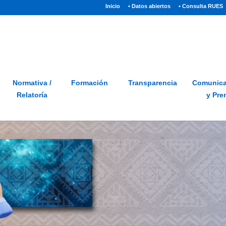
(current)
Inicio
• Datos abiertos
• Consulta RUES
Sitio
Glosario
PQRSD
Preguntas frecuentes
Normativa /
Formación
Transparencia
Comunica
Relatoría
y Pre