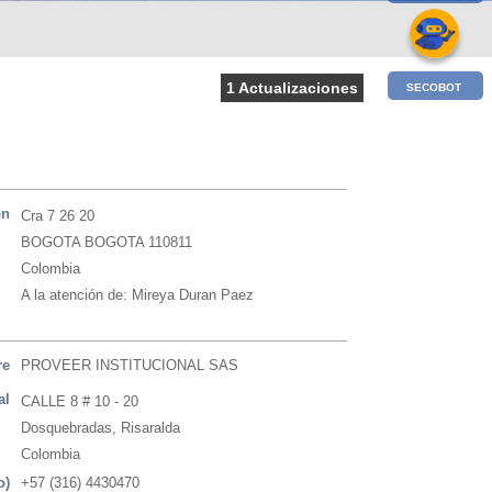
1 Actualizaciones
SECOBOT
ón
Cra 7 26 20
BOGOTA BOGOTA 110811
Colombia
A la atención de: Mireya Duran Paez
re
PROVEER INSTITUCIONAL SAS
al
CALLE 8 # 10 - 20
Dosquebradas, Risaralda
Colombia
o)
+57 (316) 4430470