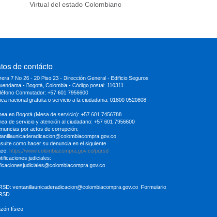
Virtual del estado Colombiano
tos de contácto
rera 7 No 26 - 20 Piso 23 - Dirección General - Edificio Seguros
uendama - Bogotá, Colombia - Código postal: 110311
eléfono Conmutador: +57 601 7956600
inea nacional gratuita o servicio a la ciudadania: 01800 0520808
ínea en Bogotá (Mesa de servicio): +57 601 7456788
ínea de servicio y atención al ciudadano: +57 601 7956600
enuncias por actos de corrupción:
tanillaunicaderadicacion
@colombiacompra.gov.co
sulte como hacer su denuncia en el siguiente
ace:
https://www.colombiacompra.gov.co/pqrsd
tificaciones judiciales:
ificacionesjudiciales@colombiacompra.gov.co
RSD:
ventanillaunicaderadicacion@colombiacompra.gov.co
Formulario
RSD
uzón físico