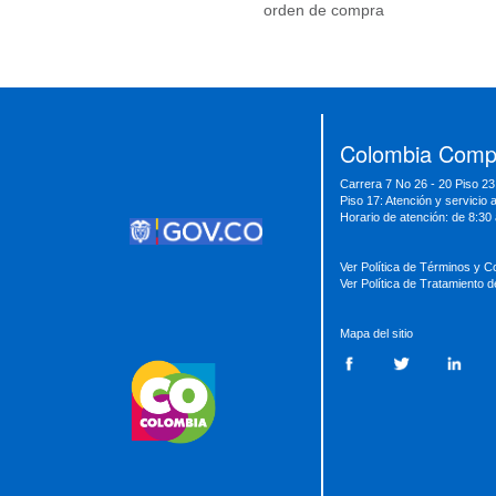
orden de compra
Presidencia
Vicepresidencia
MinMinas
MinTransporte
MinJusticia
MinComercio
MinVivienda
MinDefensa
MinTIC
Colombia Compr
MinEducación
MinInterior
MinCultura
Carrera 7 No 26 - 20 Piso 23
MinTrabajo
MinRelaciones
MinAgricultura
Piso 17: Atención y servicio 
MinSalud
MinHacienda
MinAmbiente
Horario de atención: de 8:30
Ver Política de Términos y C
Ver Política de Tratamiento 
Mapa del sitio