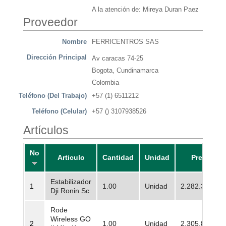
A la atención de: Mireya Duran Paez
Proveedor
Nombre
FERRICENTROS SAS
Dirección Principal
Av caracas 74-25
Bogota, Cundinamarca
Colombia
Teléfono (Del Trabajo)
+57 (1) 6511212
Teléfono (Celular)
+57 () 3107938526
Artículos
No
Articulo
Cantidad
Unidad
Precio
Estabilizador
1
1.00
Unidad
2.282.329,00
Dji Ronin Sc
Rode
Wireless GO
2
1.00
Unidad
2.305.882,00