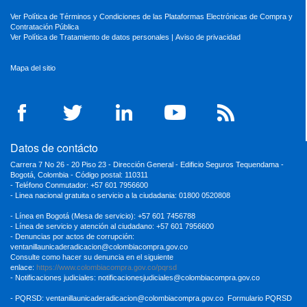
Ver Política de Términos y Condiciones de las Plataformas Electrónicas de Compra y
Contratación Pública
Ver Política de Tratamiento de datos personales
|
Aviso de privacidad
Mapa del sitio
Datos de contácto
Carrera 7 No 26 - 20 Piso 23 - Dirección General - Edificio Seguros Tequendama -
Bogotá, Colombia - Código postal: 110311
- Teléfono Conmutador: +57 601 7956600
- Linea nacional gratuita o servicio a la ciudadania: 01800 0520808
- Línea en Bogotá (Mesa de servicio): +57 601 7456788
- Línea de servicio y atención al ciudadano: +57 601 7956600
- Denuncias por actos de corrupción:
ventanillaunicaderadicacion
@colombiacompra.gov.co
Consulte como hacer su denuncia en el siguiente
enlace:
https://www.colombiacompra.gov.co/pqrsd
- Notificaciones judiciales:
notificacionesjudiciales@colombiacompra.gov.co
- PQRSD:
ventanillaunicaderadicacion@colombiacompra.gov.co
Formulario PQRSD