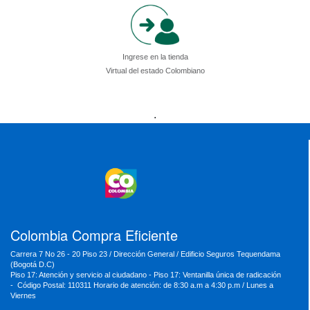
Ingrese en la tienda
Virtual del estado Colombiano
Presidencia
Vicepresidencia
MinMinas
.
MinTransporte
MinJusticia
MinComercio
MinVivienda
MinDefensa
MinTIC
MinEducación
MinInterior
MinCultura
MinTrabajo
MinRelaciones
MinAgricultura
MinSalud
MinHacienda
MinAmbiente
Colombia Compra Eficiente
Carrera 7 No 26 - 20 Piso 23 / Dirección General / Edificio Seguros Tequendama
(Bogotá D.C)
Piso 17: Atención y servicio al ciudadano - Piso 17: Ventanilla única de radicación
- Código Postal: 110311 Horario de atención: de 8:30 a.m a 4:30 p.m / Lunes a
Viernes