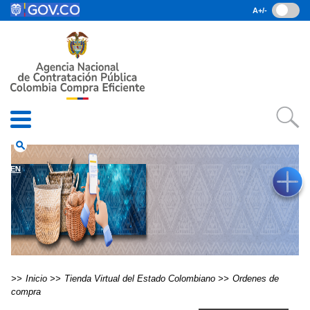
Pasar al contenido principal
A+/-
(current)
Inicio
• Datos abiertos
• Consulta RUES
• PQRSD
• Preguntas Frecuentes
search
EN
Inicio
Tienda Virtual del Estado Colombiano
Ordenes de
compra